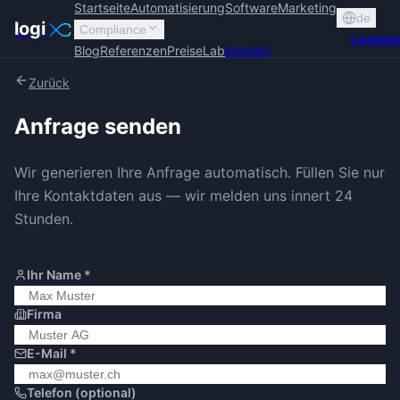
Startseite
Automatisierung
Software
Marketing
de
logi
Compliance
Losleg
Blog
Referenzen
Preise
Lab
Kontakt
Zurück
Anfrage senden
Wir generieren Ihre Anfrage automatisch. Füllen Sie nur
Ihre Kontaktdaten aus — wir melden uns innert 24
Stunden.
Ihr Name
*
Firma
E-Mail
*
Telefon (optional)