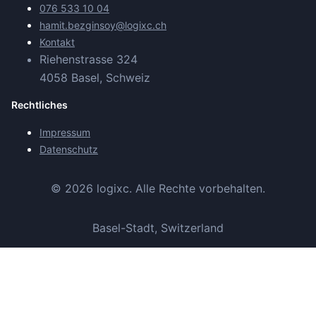
076 533 10 04
hamit.bezginsoy@logixc.ch
Kontakt
Riehenstrasse 324
4058 Basel, Schweiz
Rechtliches
Impressum
Datenschutz
©
2026
logixc.
Alle Rechte vorbehalten.
Basel-Stadt, Switzerland
Wir verwenden Google Analytics, um zu verstehen, wie unsere
Website genutzt wird. Daten werden anonymisiert erfasst und nur
mit Ihrer Zustimmung verarbeitet.
Mehr erfahren