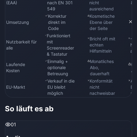
(EAA)
nach EN 301
nicht
& K
549
ausreichend
Korrektur
Kosmetische
Umsetzung
direkt im
Ebene über
K
Code
der Seite
Funktioniert
Bricht oft mit
~1
Nutzbarkeit für
mit
echten
Nu
alle
Screenreader
Hilfsmitteln
au
& Tastatur
Einmalig +
Monatliches
Laufende
Kei
optionale
Abo,
Kosten
Ab
Betreuung
dauerhaft
Verkauf in die
Konformität
Au
EU-Markt
EU bleibt
nicht
EU
möglich
nachweisbar
mö
So läuft es ab
01