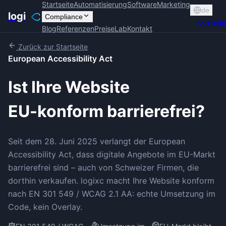
Startseite
Automatisierung
Software
Marketing
de
logi
Compliance
Losleg
Blog
Referenzen
Preise
Lab
Kontakt
Zurück zur Startseite
European Accessibility Act
Ist Ihre Website
EU-konform barrierefrei?
Seit dem 28. Juni 2025 verlangt der European
Accessibility Act, dass digitale Angebote im EU-Markt
barrierefrei sind – auch von Schweizer Firmen, die
dorthin verkaufen. logixc macht Ihre Website konform
nach EN 301 549 / WCAG 2.1 AA: echte Umsetzung im
Code, kein Overlay.