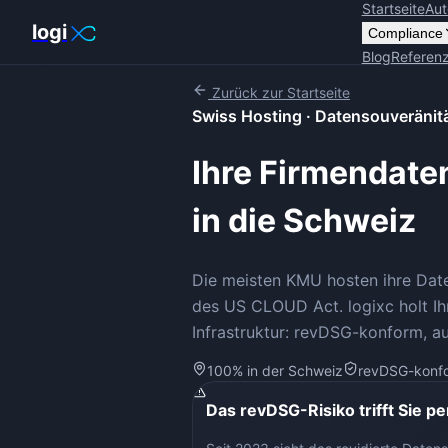
Startseite
Aut
logi
Compliance
Blog
Referen
Zurück zur Startseite
Swiss Hosting · Datensouveränit
Ihre Firmendate
in die Schweiz
Die meisten KMU hosten ihre Dat
des US CLOUD Act. logixc holt I
Infrastruktur: revDSG-konform, a
100% in der Schweiz
revDSG-konf
Das revDSG-Risiko trifft Sie pe