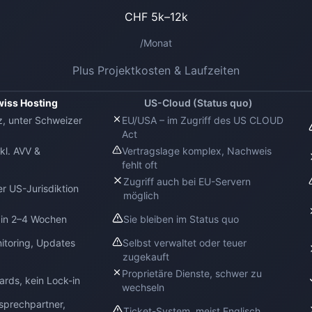
CHF 5k–12k
/Monat
Plus Projektkosten & Laufzeiten
wiss Hosting
US-Cloud (Status quo)
, unter Schweizer
EU/USA – im Zugriff des US CLOUD
Act
nkl. AVV &
Vertragslage komplex, Nachweis
fehlt oft
Zugriff auch bei EU-Servern
r US-Jurisdiktion
möglich
n in 2–4 Wochen
Sie bleiben im Status quo
itoring, Updates
Selbst verwaltet oder teuer
zugekauft
Proprietäre Dienste, schwer zu
rds, kein Lock-in
wechseln
sprechpartner,
Ticket-System, meist Englisch