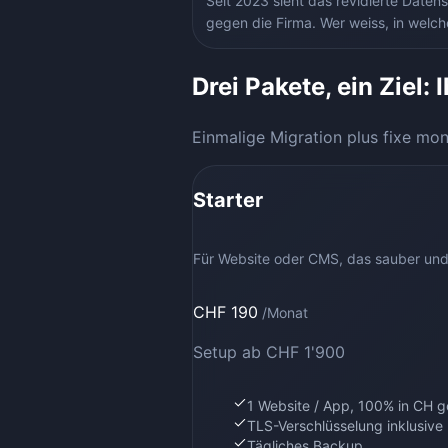
Seit 2023 sieht das revidierte Date
gegen die Firma. Wer weiss, in welc
Drei Pakete, ein Ziel:
Einmalige Migration plus fixe mon
Starter
Für Website oder CMS, das sauber und 
CHF 190
/Monat
Setup
ab CHF 1'900
1 Website / App, 100% in CH g
TLS-Verschlüsselung inklusive
Tägliches Backup