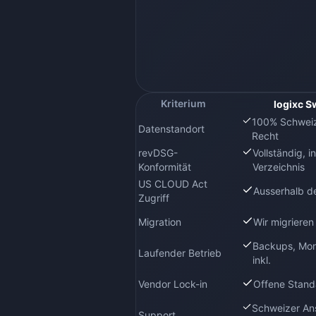
Kriterium
logixc S
100% Schweiz
Datenstandort
Recht
revDSG-
Vollständig, i
Konformität
Verzeichnis
US CLOUD Act
Ausserhalb de
Zugriff
Migration
Wir migriere
Backups, Mon
Laufender Betrieb
inkl.
Vendor Lock-in
Offene Standa
Schweizer An
Support