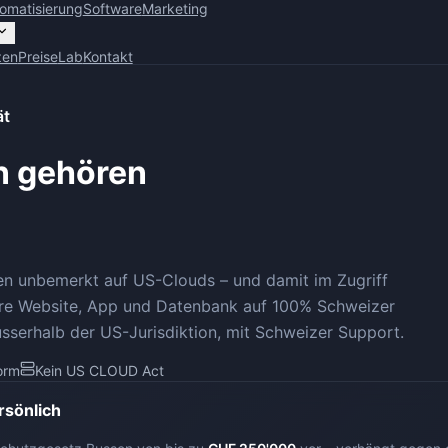
omatisierung
Software
Marketing
zen
Preise
Lab
Kontakt
ät
n gehören
en unbemerkt auf US-Clouds – und damit im Zugriff
hre Website, App und Datenbank auf 100% Schweizer
usserhalb der US-Jurisdiktion, mit Schweizer Support.
orm
Kein US CLOUD Act
rsönlich