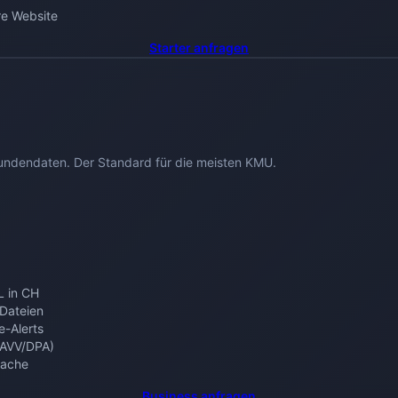
re Website
Starter
anfragen
ndendaten. Der Standard für die meisten KMU.
 in CH
 Dateien
e-Alerts
(AVV/DPA)
rache
Business
anfragen