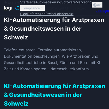
Startseite
Automatisierung
Software
Marketing
Alle Artikel
de
logi
Automatisierung
Compliance
28. Juni 2026
9
Min. Lesezeit
Losleg
Blog
Referenzen
Preise
Lab
Kontakt
KI-Automatisierung für Arztpraxen
& Gesundheitswesen in der
Schweiz
Telefon entlasten, Termine automatisieren,
Dokumentation beschleunigen: Wie Arztpraxen und
Gesundheitsbetriebe in Basel, Zürich und Bern mit KI
Zeit und Kosten sparen – datenschutzkonform.
KI-Automatisierung für Arztpraxen
& Gesundheitswesen in der
Schweiz