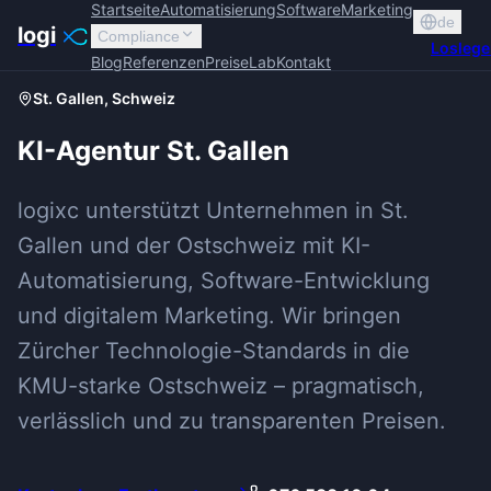
Startseite
Automatisierung
Software
Marketing
de
logi
Compliance
Losleg
Blog
Referenzen
Preise
Lab
Kontakt
St. Gallen
, Schweiz
KI-Agentur St. Gallen
logixc unterstützt Unternehmen in St.
Gallen und der Ostschweiz mit KI-
Automatisierung, Software-Entwicklung
und digitalem Marketing. Wir bringen
Zürcher Technologie-Standards in die
KMU-starke Ostschweiz – pragmatisch,
verlässlich und zu transparenten Preisen.