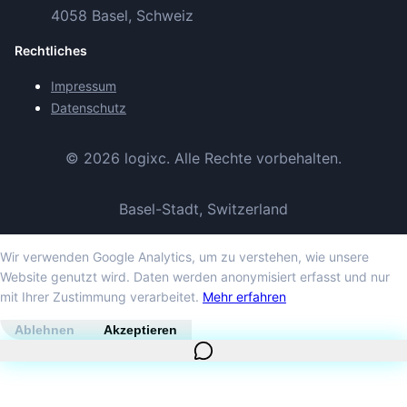
4058 Basel, Schweiz
Rechtliches
Impressum
Datenschutz
©
2026
logixc.
Alle Rechte vorbehalten.
Basel-Stadt, Switzerland
Wir verwenden Google Analytics, um zu verstehen, wie unsere
Website genutzt wird. Daten werden anonymisiert erfasst und nur
mit Ihrer Zustimmung verarbeitet.
Mehr erfahren
Ablehnen
Akzeptieren