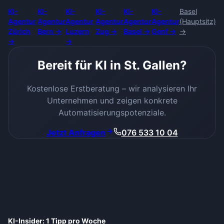
KI-
KI-
KI-
KI-
KI-
KI-
Basel
Agentur
Agentur
Agentur
Agentur
Agentur
Agentur
(Hauptsitz)
Zürich
Bern
→
Luzern
Zug
→
Basel
→
Genf
→
→
→
→
Bereit für KI in
St. Gallen
?
Kostenlose Erstberatung – wir analysieren Ihr
Unternehmen und zeigen konkrete
Automatisierungspotenziale.
Jetzt Anfragen
076 533 10 04
KI-Insider: 1 Tipp pro Woche