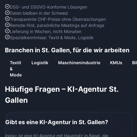
DSG- und DSGVO-konforme Lösungen
Daten bleiben in der Schweiz
Transparente CHF-Preise ohne Überraschungen
Remote-first, persönliche Meetings auf Anfrage
Lieferung in Wochen, nicht Monaten
Spezialkenntnisse: Textil & Mode, Logistik
Branchen in
St. Gallen
, für die wir arbeiten
Textil
Logistik
Maschinenindustrie
KMUs
Bi
&
Mode
Häufige Fragen – KI-Agentur
St.
Gallen
Gibt es eine KI-Agentur in St. Gallen?
logixc ist eine KI-Agentur mit Hauptsitz in Basel, die