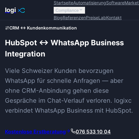
Startseite
Automatisierung
Software
Market
logi
Compliance
Blog
Referenzen
Preise
Lab
Kontakt
CRM ↔ Kundenkommunikation
HubSpot ↔ WhatsApp Business
Integration
Viele Schweizer Kunden bevorzugen
WhatsApp für schnelle Anfragen — aber
ohne CRM-Anbindung gehen diese
Gespräche im Chat-Verlauf verloren. logixc
verbindet WhatsApp Business mit HubSpot.
Kostenlose Erstberatung
076 533 10 04