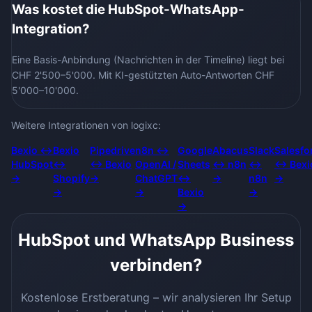
Was kostet die HubSpot-WhatsApp-
Integration?
Eine Basis-Anbindung (Nachrichten in der Timeline) liegt bei
CHF 2'500–5'000. Mit KI-gestützten Auto-Antworten CHF
5'000–10'000.
Weitere Integrationen von logixc:
Bexio
↔
Bexio
Pipedrive
n8n
↔
Google
Abacus
Slack
Salesfo
HubSpot
↔
↔
Bexio
OpenAI /
Sheets
↔
n8n
↔
↔
Bexi
→
Shopify
→
ChatGPT
↔
→
n8n
→
→
→
Bexio
→
→
HubSpot
und
WhatsApp Business
verbinden?
Kostenlose Erstberatung – wir analysieren Ihr Setup